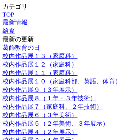
カテゴリ
TOP
最新情報
給食
最新の更新
葛飾教育の日
校内作品展１３（家庭科）
校内作品展１２（家庭科）
校内作品展１１（家庭科）
校内作品展１０（家庭科部、英語、体育）
校内作品展９（３年展示）
校内作品展８（１年・３年技術）
校内作品展７（家庭科、２年技術）
校内作品展６（３年美術）
校内作品展５（２年美術、３年展示）
校内作品展４（２年展示）