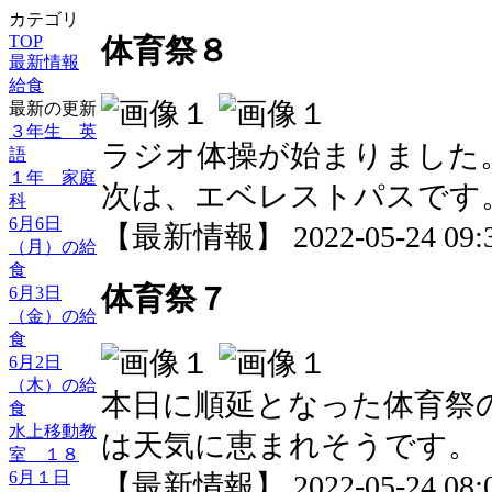
カテゴリ
TOP
体育祭８
最新情報
給食
最新の更新
３年生 英
ラジオ体操が始まりました
語
１年 家庭
次は、エベレストパスです
科
6月6日
【最新情報】 2022-05-24 09:3
（月）の給
食
体育祭７
6月3日
（金）の給
食
6月2日
（木）の給
本日に順延となった体育祭
食
水上移動教
は天気に恵まれそうです。
室 １８
6月１日
【最新情報】 2022-05-24 08:0