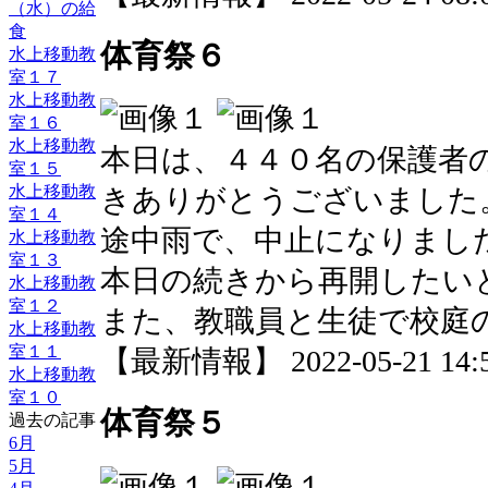
（水）の給
食
体育祭６
水上移動教
室１７
水上移動教
室１６
水上移動教
本日は、４４０名の保護者
室１５
水上移動教
きありがとうございました
室１４
途中雨で、中止になりまし
水上移動教
室１３
本日の続きから再開したい
水上移動教
室１２
また、教職員と生徒で校庭
水上移動教
室１１
【最新情報】 2022-05-21 14:5
水上移動教
室１０
体育祭５
過去の記事
6月
5月