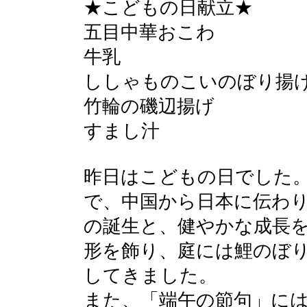
★こどもの日献立★
五目中華おこわ
牛乳
ししゃものこいのぼり揚
竹輪の磯辺揚げ
すまし汁
昨日はこどもの日でした
で、中国から日本に伝わ
の誕生と、健やかな成長
形を飾り、庭には鯉のぼ
してきました。
また、「端午の節句」に