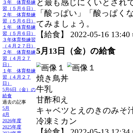
と最も感じにくいとされ
３年 体育祭練
習（５月６日）
「酸っぱい」「酸っぱく
２年 体育祭練
習（５月６日）
てみましょう。
１年 体育祭練
【給食】 2022-05-16 13:40 
習（５月６日）
３年体育祭練習
（４月２７日）
5月13日（金）の給食
２年 体育祭練
習（４月２７
日）
１年 体育祭練
焼き鳥丼
習（４月２７
日）
牛乳
5月6日（金）の
給食
甘酢和え
過去の記事
5月
キャベツとえのきのみそ
4月
冷凍ミカン
2026年度
2025年度
【給食】 2022-05-13 12:34 