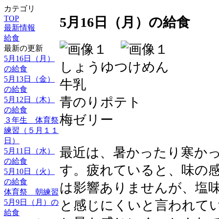
カテゴリ
TOP
5月16日（月）の給食
最新情報
給食
最新の更新
5月16日（月）
しょうゆつけめん
の給食
5月13日（金）
牛乳
の給食
青のりポテト
5月12日（木）
の給食
梅ゼリー
３年生 体育祭
練習（５月１１
日）
最近は、暑かったり寒か
5月11日（水）
の給食
す。疲れていると、味の
5月10日（火）
の給食
は影響ありませんが、塩
体育祭 朝練習
5月9日（月）の
と感じにくいと言われて
給食