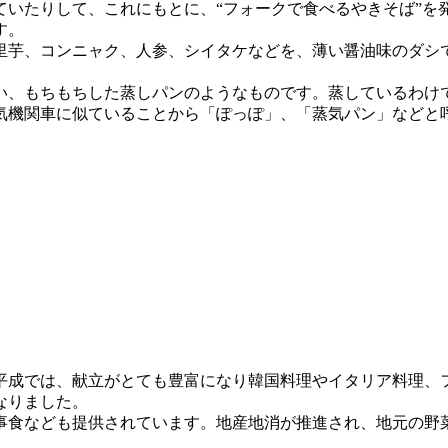
ていたりして、これにもとに、“フォークで食べるやきそば”を
す。
里芋、コンニャク、人参、シイタケなどを、薄い醤油味のダシ
い、もちもちした蒸しパンのようなものです。蒸しているわけ
気機関車に似ていることから「ぽっぽ」、「蒸気パン」などと
。平成では、献立がとても豊富になり韓国料理やイタリア料理、
なりました。
事食なども提供されています。地産地消が推進され、地元の野