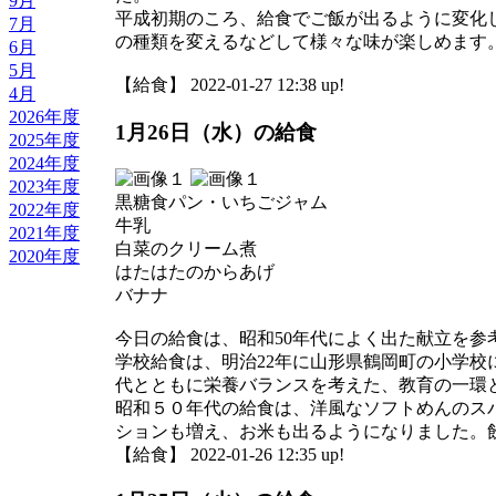
9月
平成初期のころ、給食でご飯が出るように変化
7月
の種類を変えるなどして様々な味が楽しめます
6月
5月
【給食】 2022-01-27 12:38 up!
4月
2026年度
1月26日（水）の給食
2025年度
2024年度
2023年度
黒糖食パン・いちごジャム
2022年度
牛乳
2021年度
白菜のクリーム煮
2020年度
はたはたのからあげ
バナナ
今日の給食は、昭和50年代によく出た献立を参
学校給食は、明治22年に山形県鶴岡町の小学
代とともに栄養バランスを考えた、教育の一環
昭和５０年代の給食は、洋風なソフトめんのス
ションも増え、お米も出るようになりました。
【給食】 2022-01-26 12:35 up!