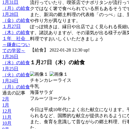
1月31日
流行っていたり、喫茶店でナポリタンが流行っ
（月）の給食
クではなく箸で食べられている所もあるそうで
1月28日
また、新潟の郷土料理の代表格「のっぺ」は、
（金）の給食
や作り方が異なります。
１月27日
ぽっぽ焼きは、縁日や出店でよく見られる長細
（木）の給食
す。諸説ありますが、その湯気が出る様子が蒸
１年 社会
料理ですおいしくいただきましょう
～鎌倉につい
【給食】 2022-01-28 12:30 up!
ての学習～
1月26日
１月27日（木）の給食
（水）の給食
1月25日
（火）の給食
チキンカレーライス
1月24日
牛乳
（月）の給食
海藻サラダ
過去の記事
フルーツヨーグルト
2月
1月
今日は平成10年代によく出た献立になります
12月
られるなど、国際的な献立が提供されるように
11月
また、食育を意識して昔ながらの郷土料理、行
10月
た。