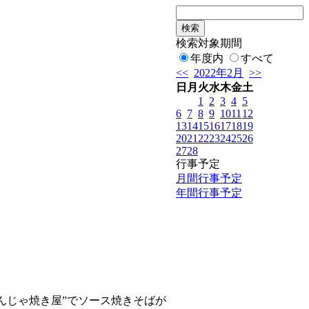
検索対象期間
年度内
すべて
<<
2022年2月
>>
日
月
火
水
木
金
土
1
2
3
4
5
6
7
8
9
10
11
12
13
14
15
16
17
18
19
20
21
22
23
24
25
26
27
28
行事予定
月間行事予定
年間行事予定
んじゃ焼き屋”でソース焼きそばが