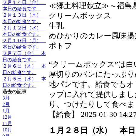
２月１４日（金）
≪郷土料理献立≫～福島
本日の給食です。
クリームボックス
２月１３日（木）
本日の給食です。
牛乳
２月１２日（水）
めひかりのカレー風味揚
本日の給食です。
２月１０日（月）
ポトフ
本日の給食です。
２月７日（金） 本
日の給食です。
“クリームボックス”は
２月６日（木） 本
日の給食です。
厚切りのパンにたっぷり
２月５日（水） 本
地パンです。給食でもオ
日の給食です。
過去の記事
ップに入れて提供しまし
3月
り、つけたりして食べま
2月
1月
【給食】 2025-01-30 14:27
12月
11月
１月２８日（水） 本日
10月