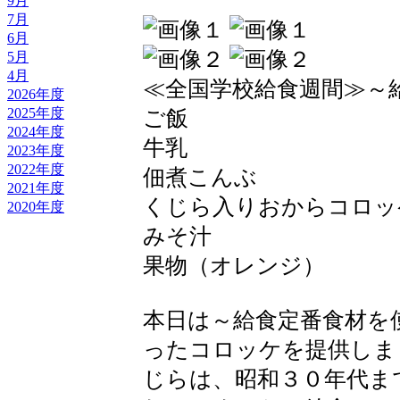
9月
7月
6月
5月
4月
≪全国学校給食週間≫～
2026年度
2025年度
ご飯
2024年度
牛乳
2023年度
2022年度
佃煮こんぶ
2021年度
くじら入りおからコロッ
2020年度
みそ汁
果物（オレンジ）
本日は～給食定番食材を
ったコロッケを提供しま
じらは、昭和３０年代ま