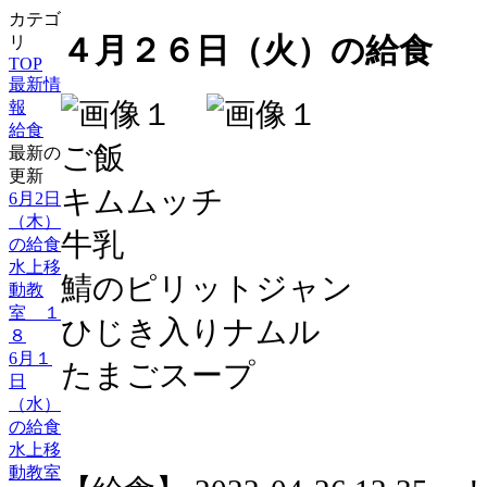
カテゴ
４月２６日（火）の給食
リ
TOP
最新情
報
給食
ご飯
最新の
更新
キムムッチ
6月2日
（木）
牛乳
の給食
水上移
鯖のピリットジャン
動教
室 １
ひじき入りナムル
８
6月１
たまごスープ
日
（水）
の給食
水上移
動教室