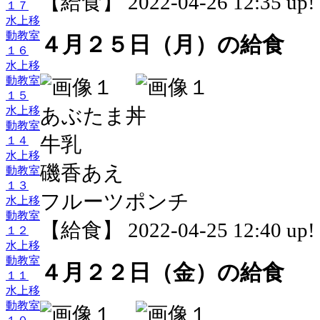
【給食】 2022-04-26 12:35 up!
１７
水上移
動教室
４月２５日（月）の給食
１６
水上移
動教室
１５
あぶたま丼
水上移
動教室
牛乳
１４
水上移
磯香あえ
動教室
１３
フルーツポンチ
水上移
動教室
【給食】 2022-04-25 12:40 up!
１２
水上移
動教室
４月２２日（金）の給食
１１
水上移
動教室