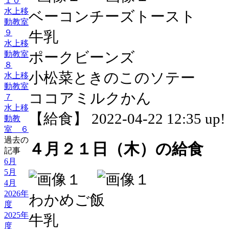
１０
水上移
ベーコンチーズトースト
動教室
９
牛乳
水上移
ポークビーンズ
動教室
８
小松菜ときのこのソテー
水上移
動教室
ココアミルクかん
７
水上移
【給食】 2022-04-22 12:35 up!
動教
室 ６
過去の
４月２１日（木）の給食
記事
6月
5月
4月
2026年
わかめご飯
度
2025年
牛乳
度