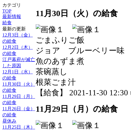
カテゴリ
TOP
11月30日（火）の給食
最新情報
給食
最新の更新
12月3日（金）
ごまふりご飯
の給食
12月2日（木）
ジョア ブルーベリー味
の給食
魚のあずま煮
江戸幕府が滅亡
した原因
茶碗蒸し
12月1日（水）
の給食
根菜ごま汁
11月30日（火）
の給食
【給食】 2021-11-30 12:30 
11月29日（月）
の給食
11月29日（月）の給食
11月26日（金）
の給食
昼休み
11月25日（木）