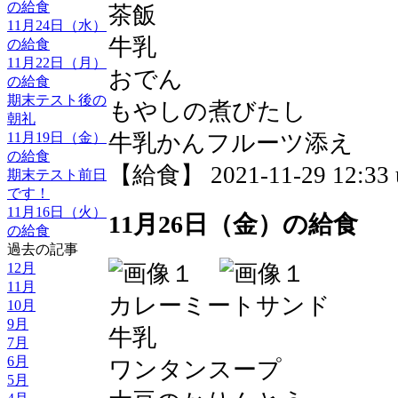
の給食
茶飯
11月24日（水）
牛乳
の給食
11月22日（月）
おでん
の給食
期末テスト後の
もやしの煮びたし
朝礼
牛乳かんフルーツ添え
11月19日（金）
の給食
【給食】 2021-11-29 12:33 
期末テスト前日
です！
11月16日（火）
11月26日（金）の給食
の給食
過去の記事
12月
11月
カレーミートサンド
10月
9月
牛乳
7月
6月
ワンタンスープ
5月