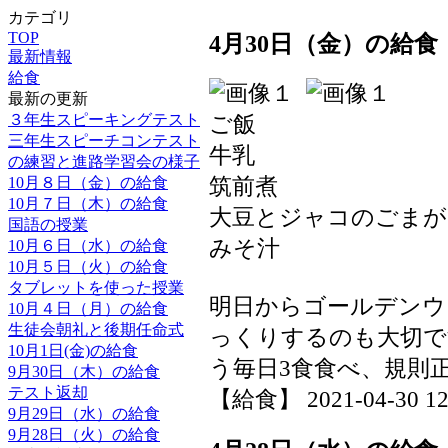
カテゴリ
TOP
4月30日（金）の給食
最新情報
給食
最新の更新
３年生スピーキングテスト
ご飯
三年生スピーチコンテスト
牛乳
の練習と進路学習会の様子
筑前煮
10月８日（金）の給食
10月７日（木）の給食
大豆とジャコのごまが
国語の授業
みそ汁
10月６日（水）の給食
10月５日（火）の給食
タブレットを使った授業
明日からゴールデンウ
10月４日（月）の給食
生徒会朝礼と後期任命式
っくりするのも大切で
10月1日(金)の給食
う毎日3食食べ、規則
9月30日（木）の給食
テスト返却
【給食】 2021-04-30 12:
9月29日（水）の給食
9月28日（火）の給食