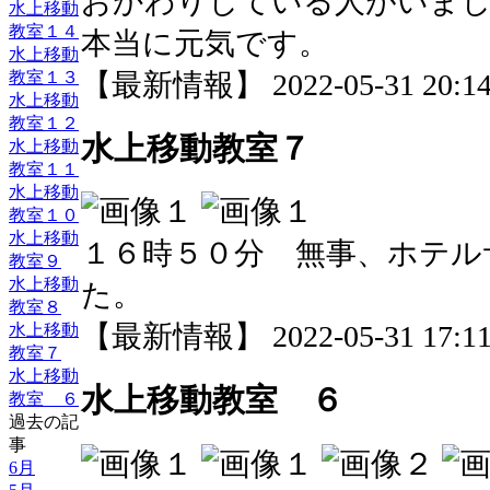
おかわりしている人がいま
水上移動
教室１４
本当に元気です。
水上移動
【最新情報】 2022-05-31 20:14 
教室１３
水上移動
教室１２
水上移動教室７
水上移動
教室１１
水上移動
教室１０
水上移動
１６時５０分 無事、ホテル
教室９
水上移動
た。
教室８
【最新情報】 2022-05-31 17:11 
水上移動
教室７
水上移動
水上移動教室 ６
教室 ６
過去の記
事
6月