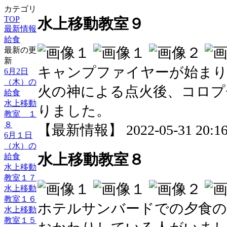
カテゴリ
TOP
水上移動教室９
最新情報
給食
最新の更
新
キャンプファイヤーが始ま
6月2日
（木）の
火の神による点火後、コロプ
給食
水上移動
りました。
教室 １
８
【最新情報】 2022-05-31 20:16 
6月１日
（水）の
水上移動教室８
給食
水上移動
教室１７
水上移動
教室１６
ホテルサンバードでの夕食の
水上移動
教室１５