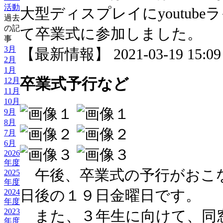
活動
大型ディスプレイにyoutub
過去
の記
て卒業式に参加しました。
事
3月
【最新情報】 2021-03-19 15:09 
2月
1月
卒業式予行など
12月
11月
10月
9月
8月
7月
6月
2026
年度
午後、卒業式の予行がおこ
2025
年度
日後の１９日金曜日です。
2024
年度
2023
また、３年生に向けて、同
年度