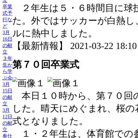
立
２年生は５・６時間目に球
卒業
式予
た。外ではサッカーが白熱し
行な
ど
ルに熱中しました。
3月
16日
【最新情報】 2021-03-22 18:10 
の献
立
３年
第７０回卒業式
生か
ら学
ぶ会
3月
15日
本日１０時から、第７０回
の献
立
した。晴天にめぐまれ、桜の
3月
12日
式となりました。
の献
立
１・２年生は、体育館での
奉仕