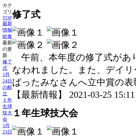
カテ
修了式
ゴリ
TOP
最新
情報
給食
最新
の更
午前、本年度の修了式があ
新
修了
なわれました。また、デイリ
式
3月
ばったみなさんへ立中賞の表
24日
の献
【最新情報】 2021-03-25 15:11 
立
１年
生球
１年生球技大会
技大
会
3月
23日