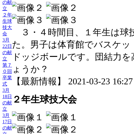
の献
立
２年
生球
技大
３・４時間目、１年生は球
会
3月
た。男子は体育館でバスケッ
22日
の献
ドッジボールです。団結力を
立
第７
ょうか？
０回
卒業
【最新情報】 2021-03-23 16:27 
式
3月
18日
２年生球技大会
の献
立
3月
17日
の献