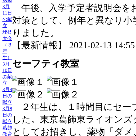
活動
午後、入学予定者説明会を
3月
11日
対策として、例年と異なり小
の献
立
りました。
球技
大会
【最新情報】 2021-02-13 14:55 
（３
年
生）
セーフティ教室
3月
10日
の献
立
3月9
日の
献立
２年生は、１時間目にセー
3月8
日の
した。東京葛飾東ライオンズ
献立
葛飾
としてお招きし、薬物「ダメ
教育