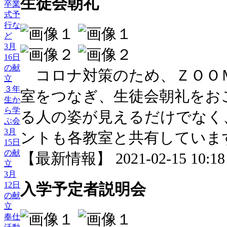
生徒会朝礼
卒業
式予
行な
ど
3月
16日
の献
コロナ対策のため、ＺＯＯ
立
３年
室をつなぎ、生徒会朝礼をお
生か
ら学
る人の姿が見えるだけでなく
ぶ会
3月
ントも各教室と共有していま
15日
の献
【最新情報】 2021-02-15 10:18 
立
3月
入学予定者説明会
12日
の献
立
奉仕