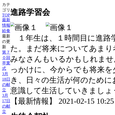
カテ
進路学習会
ゴリ
TOP
最新
情報
給食
１年生は、１時間目に進路
最新
の更
た。まだ将来についてあまり
新
第７
みなさんもいるかもしれませ
０回
卒業
っかけに、今からでも将来を
式
3月
き、日々の生活が何のために
18日
の献
意識して生活していきましょ
立
3月
【最新情報】 2021-02-15 10:25 
17日
の献
立