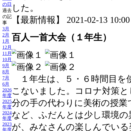
の日
した。
過去
の記
【最新情報】 2021-02-13 10:00 
事
3月
百人一首大会（１年生）
2月
1月
12月
11月
10月
9月
8月
１年生は、５・６時間目を
7月
6月
こないました。コロナ対策と
2026
年度
分の手の代わりに美術の授業
2025
年度
など、ふだんとは少し環境の
2024
年度
2023
が、みなさんの楽しんでいる
年度