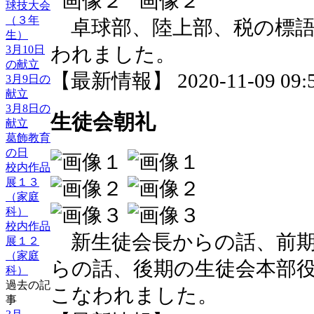
球技大会
（３年
卓球部、陸上部、税の標語
生）
われました。
3月10日
の献立
【最新情報】 2020-11-09 09:5
3月9日の
献立
3月8日の
生徒会朝礼
献立
葛飾教育
の日
校内作品
展１３
（家庭
科）
校内作品
新生徒会長からの話、前期
展１２
（家庭
らの話、後期の生徒会本部
科）
過去の記
こなわれました。
事