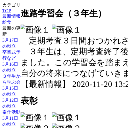
カテゴリ
TOP
進路学習会（３年生）
最新情報
給食
最新の更
新
定期考査３日間おつかれさ
3月17日
の献立
３年生は、定期考査終了後
卒業式予
行など
ました。この学習会を踏ま
3月16日
の献立
自分の将来につなげていき
３年生か
ら学ぶ会
【最新情報】 2020-11-20 13:2
3月15日
の献立
表彰
3月12日
の献立
奉仕活動
3月11日
の献立