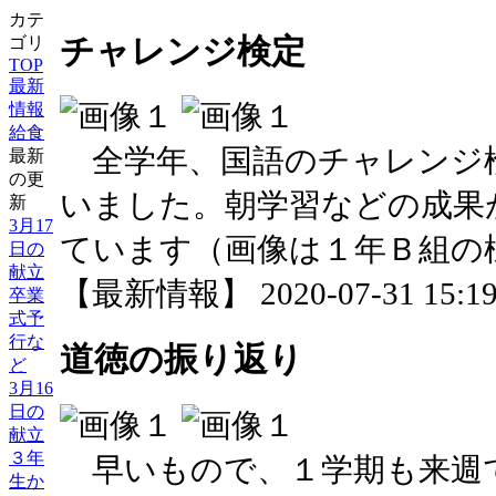
カテ
チャレンジ検定
ゴリ
TOP
最新
情報
給食
全学年、国語のチャレンジ
最新
の更
いました。朝学習などの成果
新
3月17
ています（画像は１年Ｂ組の
日の
献立
【最新情報】 2020-07-31 15:19 
卒業
式予
行な
道徳の振り返り
ど
3月16
日の
献立
３年
早いもので、１学期も来週
生か