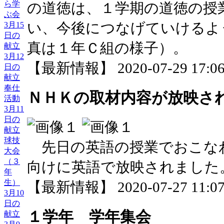
ら学
の道徳は、１学期の道徳の授
ぶ会
い、今後につなげていけるよ
3月15
日の
真は１年Ｃ組の様子）。
献立
3月12
【最新情報】 2020-07-29 17:06 
日の
献立
奉仕
ＮＨＫの取材内容が放映さ
活動
3月11
日の
献立
球技
先日の英語の授業でおこな
大会
（３
向けに英語で放映されました
年
生）
【最新情報】 2020-07-27 11:07 
3月10
日の
１学年 学年集会
献立