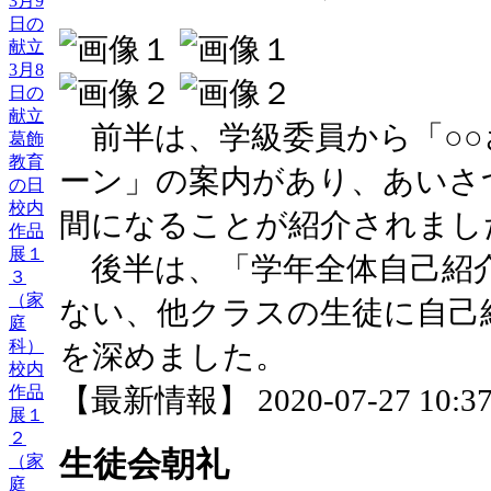
3月9
日の
献立
3月8
日の
献立
前半は、学級委員から「○○
葛飾
教育
ーン」の案内があり、あいさ
の日
校内
間になることが紹介されまし
作品
展１
後半は、「学年全体自己紹
３
（家
ない、他クラスの生徒に自己
庭
科）
を深めました。
校内
【最新情報】 2020-07-27 10:37 
作品
展１
２
生徒会朝礼
（家
庭