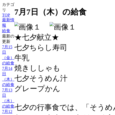
カテゴ
7月7日（木）の給食
リ
TOP
最新情
報
給食
★七夕献立★
最新の
更新
七夕ちらし寿司
7月15
日
牛乳
（金）
の給食
焼きししゃも
7月14
日
七夕そうめん汁
（木）
の給食
グレープかん
7月13
日
（水）
七夕の行事食では、「そうめ
の給食
7月12