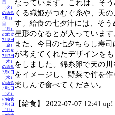
なっています。これは、そう
日
（火）
くる織姫がつむぐ糸や、天の
の給食
7月11
す。給食の七夕汁には、そう
日
（月）
星形のなるとが入っています
の給食
7月8日
また、今日の七夕ちらし寿司
（金）
の給食
が考えてくれたデザインをも
7月7日
（木）
をしました。錦糸卵で天の川
の給食
7月6日
をイメージし、野菜で竹を作
（水）
の給食
楽しんで食べてください。
7月5日
（火）
の給食
【給食】 2022-07-07 12:41 up!
7月4日
（月）