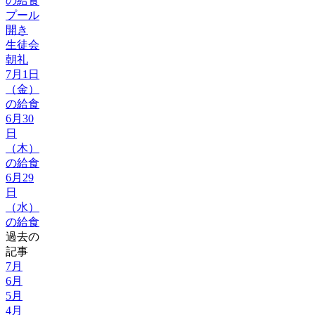
の給食
プール
開き
生徒会
朝礼
7月1日
（金）
の給食
6月30
日
（木）
の給食
6月29
日
（水）
の給食
過去の
記事
7月
6月
5月
4月