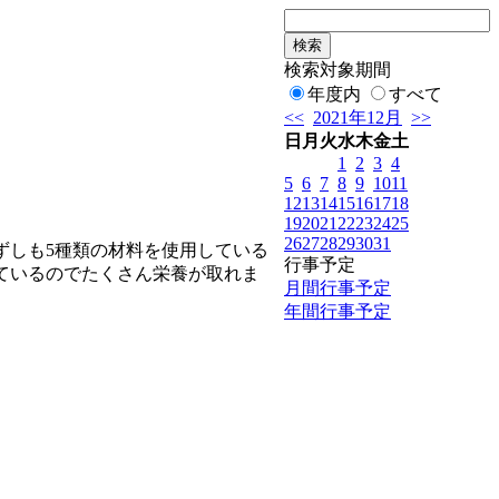
検索対象期間
年度内
すべて
<<
2021年12月
>>
日
月
火
水
木
金
土
1
2
3
4
5
6
7
8
9
10
11
12
13
14
15
16
17
18
19
20
21
22
23
24
25
26
27
28
29
30
31
ずしも5種類の材料を使用している
行事予定
ているのでたくさん栄養が取れま
月間行事予定
年間行事予定