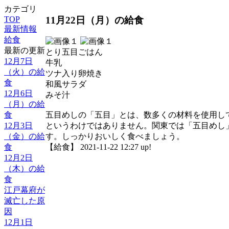
カテゴリ
11月22日（月）の給食
TOP
最新情報
給食
最新の更新
とり五目ごはん
12月7日
牛乳
（火）の給
ツナ入り卵焼き
食
和風サラダ
12月6日
みそ汁
（月）の給
食
五目めしの「五目」とは、数多くの材料を使用し
12月3日
というわけではありません。関東では「五目めし
（金）の給
す。しっかりおいしく食べましょう。
食
【給食】 2021-11-22 12:27 up!
12月2日
（木）の給
食
江戸幕府が
滅亡した原
因
12月1日