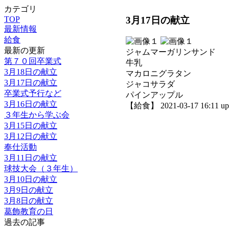
カテゴリ
3月17日の献立
TOP
最新情報
給食
最新の更新
ジャムマーガリンサンド
第７０回卒業式
牛乳
3月18日の献立
マカロニグラタン
3月17日の献立
ジャコサラダ
卒業式予行など
パインアップル
3月16日の献立
【給食】 2021-03-17 16:11 up
３年生から学ぶ会
3月15日の献立
3月12日の献立
奉仕活動
3月11日の献立
球技大会（３年生）
3月10日の献立
3月9日の献立
3月8日の献立
葛飾教育の日
過去の記事