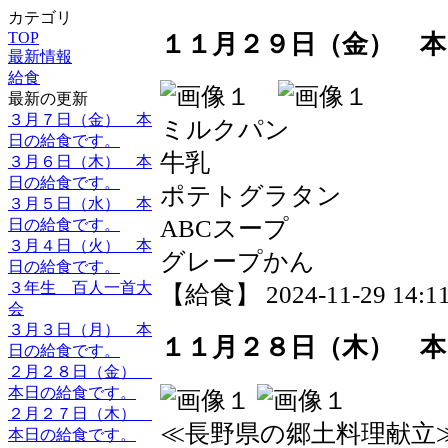
カテゴリ
TOP
１１月２９日（金） 本
最新情報
給食
最新の更新
３月７日（金） 本
ミルクパン
日の給食です。
牛乳
３月６日（木） 本
日の給食です。
ポテトグラタン
３月５日（水） 本
ABCスープ
日の給食です。
３月４日（火） 本
グレープかん
日の給食です。
３年生 百人一首大
【給食】 2024-11-29 14:11
会
３月３日（月） 本
１１月２８日（木） 本
日の給食です。
２月２８日（金）
本日の給食です。
２月２７日（木）
≪長野県の郷土料理献立
本日の給食です。