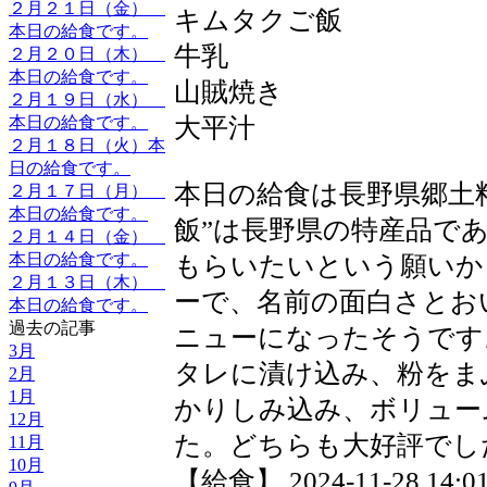
２月２１日（金）
キムタクご飯
本日の給食です。
牛乳
２月２０日（木）
本日の給食です。
山賊焼き
２月１９日（水）
大平汁
本日の給食です。
２月１８日（火）本
日の給食です。
本日の給食は長野県郷土
２月１７日（月）
本日の給食です。
飯”は長野県の特産品で
２月１４日（金）
本日の給食です。
もらいたいという願いか
２月１３日（木）
ーで、名前の面白さとお
本日の給食です。
過去の記事
ニューになったそうです
3月
タレに漬け込み、粉をま
2月
1月
かりしみ込み、ボリュー
12月
た。どちらも大好評でし
11月
10月
【給食】 2024-11-28 14:01