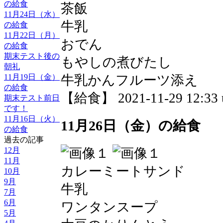
の給食
茶飯
11月24日（水）
牛乳
の給食
11月22日（月）
おでん
の給食
期末テスト後の
もやしの煮びたし
朝礼
牛乳かんフルーツ添え
11月19日（金）
の給食
【給食】 2021-11-29 12:33 
期末テスト前日
です！
11月16日（火）
11月26日（金）の給食
の給食
過去の記事
12月
11月
カレーミートサンド
10月
9月
牛乳
7月
6月
ワンタンスープ
5月