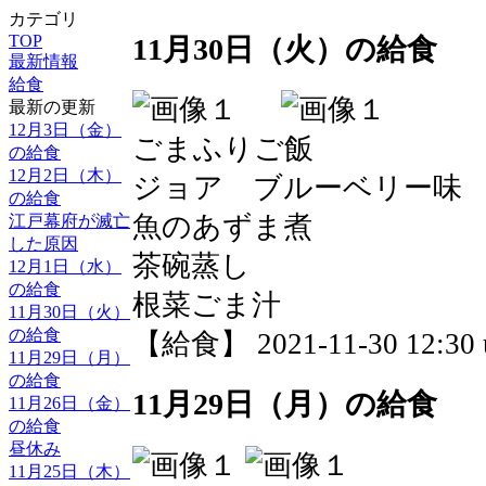
カテゴリ
TOP
11月30日（火）の給食
最新情報
給食
最新の更新
12月3日（金）
ごまふりご飯
の給食
12月2日（木）
ジョア ブルーベリー味
の給食
魚のあずま煮
江戸幕府が滅亡
した原因
茶碗蒸し
12月1日（水）
の給食
根菜ごま汁
11月30日（火）
の給食
【給食】 2021-11-30 12:30 
11月29日（月）
の給食
11月29日（月）の給食
11月26日（金）
の給食
昼休み
11月25日（木）