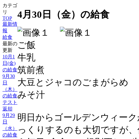
カテゴ
4月30日（金）の給食
リ
TOP
最新情
報
給食
ご飯
最新の
更新
牛乳
10月1
日(金)
筑前煮
の給食
9月30
大豆とジャコのごまがらめ
日
（木）
みそ汁
の給食
テスト
返却
明日からゴールデンウィーク
9月29
日
っくりするのも大切ですが、
（水）
の給食