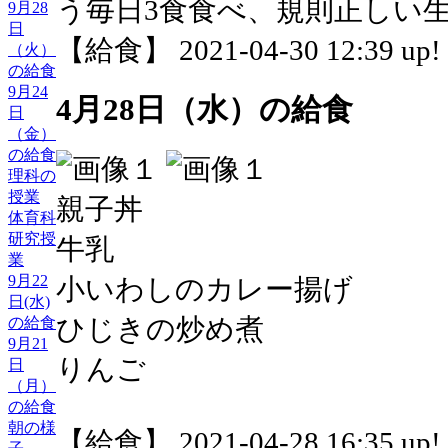
う毎日3食食べ、規則正しい
9月28
日
【給食】 2021-04-30 12:39 up!
（火）
の給食
9月24
4月28日（水）の給食
日
（金）
の給食
理科の
授業
親子丼
体育科
研究授
牛乳
業
9月22
小いわしのカレー揚げ
日(水)
ひじきの炒め煮
の給食
9月21
りんご
日
（月）
の給食
朝の様
【給食】 2021-04-28 16:35 up!