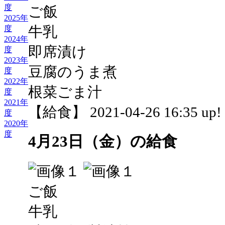
度
ご飯
2025年
牛乳
度
2024年
即席漬け
度
2023年
豆腐のうま煮
度
2022年
根菜ごま汁
度
2021年
【給食】 2021-04-26 16:35 up!
度
2020年
度
4月23日（金）の給食
ご飯
牛乳