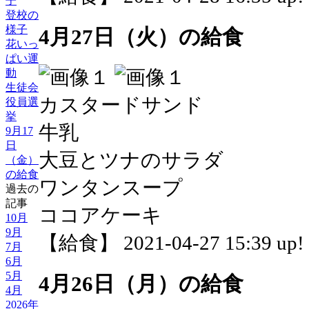
子
登校の
様子
4月27日（火）の給食
花いっ
ぱい運
動
生徒会
カスタードサンド
役員選
挙
牛乳
9月17
日
大豆とツナのサラダ
（金）
の給食
ワンタンスープ
過去の
記事
ココアケーキ
10月
9月
【給食】 2021-04-27 15:39 up!
7月
6月
5月
4月26日（月）の給食
4月
2026年