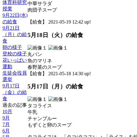
体育科研究
中華サラダ
授業
肉団子スープ
9月22日(水)
の給食
【給食】 2021-05-19 12:42 up!
9月21日
（月）の給
5月18日（火）の給食
食
朝の様子
登校の様子
丸パン
花いっぱい
魚のマリネ
運動
春野菜のスープ
生徒会役員
【給食】 2021-05-18 14:30 up!
選挙
9月17日
5月17日（月）の給食
（金）の給
食
過去の記事
タコライス
10月
牛乳
9月
チャンプルー
7月
もずくと卵のスープ
6月
タコライスは、「タコ(タコス)」＋「ライス」を