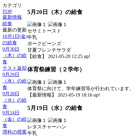
カテゴリ
5月20日（木）の給食
TOP
最新情報
給食
最新の更新
セサミトースト
10月1日(金)
牛乳
の給食
ポークビーンズ
9月30日
甘夏フレンチサラダ
（木）の給
【給食】 2021-05-20 12:25 up!
食
テスト返却
体育祭練習（２学年）
9月29日
（水）の給
食
体育祭に向けて、学年練習等が行われています。
9月28日
【最新情報】 2021-05-19 18:16 up!
（火）の給
食
5月19日（水）の給食
9月24日
（金）の給
食
レタスチャーハン
理科の授業
牛乳