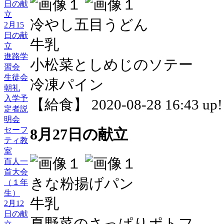
日の献
立
冷やし五目うどん
2月15
日の献
牛乳
立
進路学
小松菜としめじのソテー
習会
生徒会
冷凍パイン
朝礼
入学予
【給食】 2020-08-28 16:43 up!
定者説
明会
セーフ
8月27日の献立
ティ教
室
百人一
首大会
きな粉揚げパン
（１年
生）
牛乳
2月12
日の献
夏野菜のさっぱりポトフ