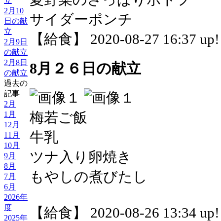
立
2月10
サイダーポンチ
日の献
立
【給食】 2020-08-27 16:37 up!
2月9日
の献立
2月8日
8月２６日の献立
の献立
過去の
記事
2月
梅若ご飯
1月
12月
牛乳
11月
10月
ツナ入り卵焼き
9月
8月
もやしの煮びたし
7月
6月
2026年
度
【給食】 2020-08-26 13:34 up!
2025年