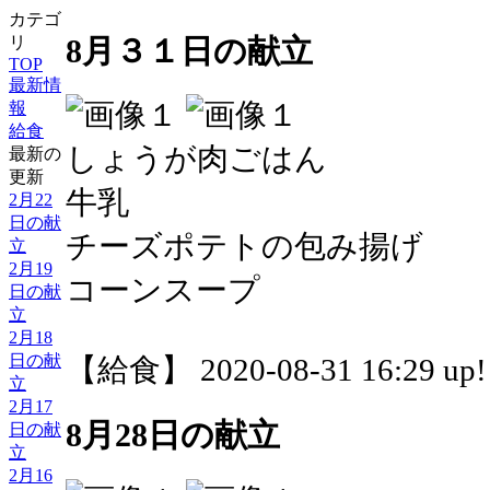
カテゴ
8月３１日の献立
リ
TOP
最新情
報
給食
しょうが肉ごはん
最新の
更新
牛乳
2月22
日の献
チーズポテトの包み揚げ
立
2月19
コーンスープ
日の献
立
2月18
日の献
【給食】 2020-08-31 16:29 up!
立
2月17
8月28日の献立
日の献
立
2月16