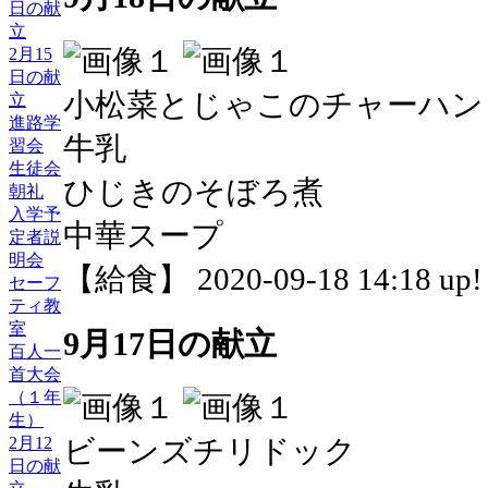
日の献
立
2月15
日の献
小松菜とじゃこのチャーハン
立
進路学
牛乳
習会
生徒会
ひじきのそぼろ煮
朝礼
入学予
中華スープ
定者説
明会
【給食】 2020-09-18 14:18 up!
セーフ
ティ教
室
9月17日の献立
百人一
首大会
（１年
生）
2月12
ビーンズチリドック
日の献