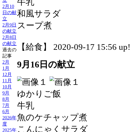
牛乳
立
2月10
和風サラダ
日の献
立
スープ煮
2月9日
の献立
2月8日
の献立
【給食】 2020-09-17 15:56 up!
過去の
記事
2月
9月16日の献立
1月
12月
11月
10月
ゆかりご飯
9月
8月
牛乳
7月
6月
魚のケチャップ煮
2026年
度
こんにゃくサラダ
2025年