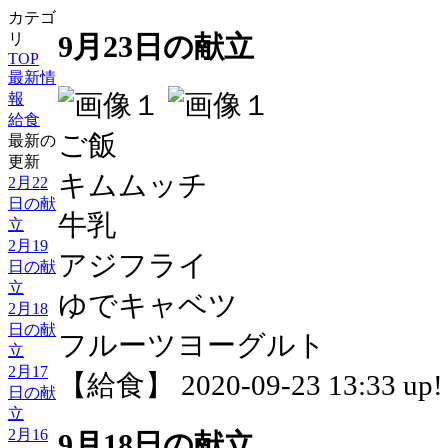
カテゴ
9月23日の献立
リ
TOP
最新情
報
給食
ご飯
最新の
更新
キムムッチ
2月22
日の献
牛乳
立
2月19
アジフライ
日の献
立
ゆでキャベツ
2月18
日の献
フルーツヨーグルト
立
2月17
【給食】 2020-09-23 13:33 up!
日の献
立
2月16
9月18日の献立