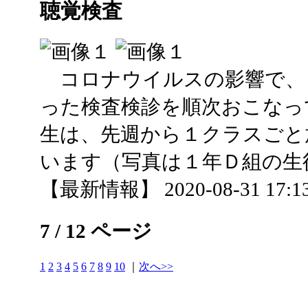
聴覚検査
コロナウイルスの影響で、
った検査検診を順次おこなっ
生は、先週から１クラスごと
います（写真は１年Ｄ組の生
【最新情報】 2020-08-31 17:13
7 / 12 ページ
1
2
3
4
5
6
7
8
9
10
｜
次へ>>