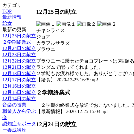
カテゴリ
12月25日の献立
TOP
最新情報
給食
最新の更新
チキンライス
12月25日の献立
ジョア
２学期終業式
カラフルサラダ
12月24日の献立
ブラウニー
12月23日の献立
12月22日の献立
ブラウニーに乗せたチョコプレートは3種類
12月21日の献立
ランダムで配ってくれました。
12月18日の献立
２学期もお疲れ様でした。ありがとうござい
12月17日の献立
【給食】 2020-12-25 16:39 up!
12月16日の献立
２学期終業式
12月15日の献立
12月14日の献立
音楽の授業
２学期の終業式を放送でおこないました。来
職業人から学ぶ
【最新情報】 2020-12-25 15:03 up!
会
12月24日の献立
認知症サポータ
ー養成講座