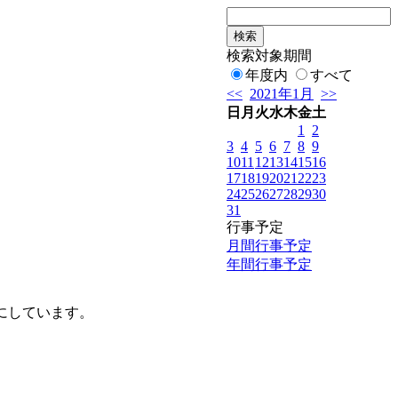
検索対象期間
年度内
すべて
<<
2021年1月
>>
日
月
火
水
木
金
土
1
2
3
4
5
6
7
8
9
10
11
12
13
14
15
16
17
18
19
20
21
22
23
24
25
26
27
28
29
30
31
行事予定
月間行事予定
年間行事予定
にしています。