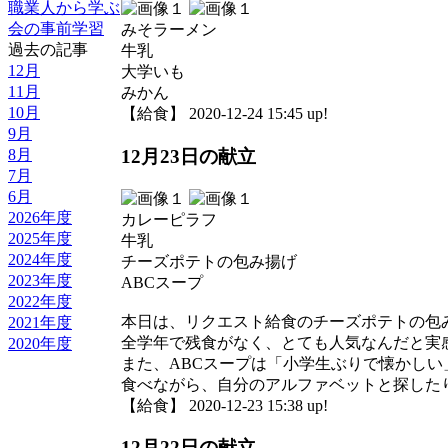
職業人から学ぶ
会の事前学習
みそラーメン
過去の記事
牛乳
12月
大学いも
11月
みかん
10月
【給食】 2020-12-24 15:45 up!
9月
8月
12月23日の献立
7月
6月
2026年度
カレーピラフ
2025年度
牛乳
2024年度
チーズポテトの包み揚げ
2023年度
ABCスープ
2022年度
本日は、リクエスト給食のチーズポテトの包
2021年度
全学年で残食がなく、とても人気なんだと実
2020年度
また、ABCスープは「小学生ぶりで懐かしい
食べながら、自分のアルファベットと探した
【給食】 2020-12-23 15:38 up!
12月22日の献立