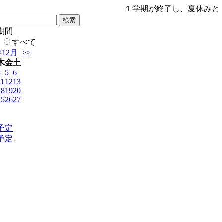
１学期が終了し、夏休みと
期間
すべて
年12月
>>
木
金
土
4
5
6
11
12
13
18
19
20
25
26
27
予定
予定