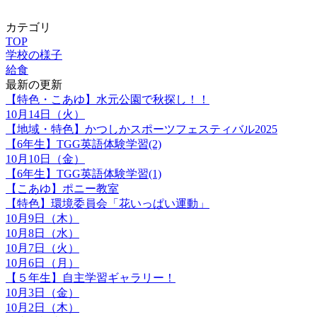
カテゴリ
TOP
学校の様子
給食
最新の更新
【特色・こあゆ】水元公園で秋探し！！
10月14日（火）
【地域・特色】かつしかスポーツフェスティバル2025
【6年生】TGG英語体験学習(2)
10月10日（金）
【6年生】TGG英語体験学習(1)
【こあゆ】ポニー教室
【特色】環境委員会「花いっぱい運動」
10月9日（木）
10月8日（水）
10月7日（火）
10月6日（月）
【５年生】自主学習ギャラリー！
10月3日（金）
10月2日（木）