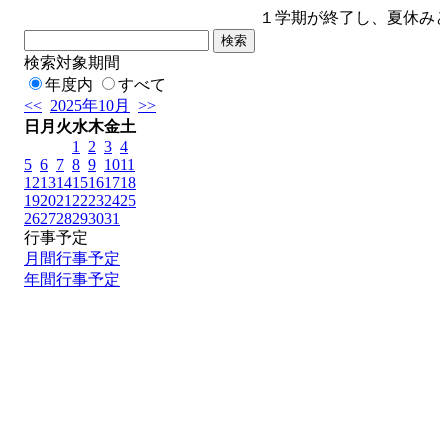
１学期が終了し、夏休みと
検索対象期間
年度内
すべて
<<
2025年10月
>>
日
月
火
水
木
金
土
1
2
3
4
5
6
7
8
9
10
11
12
13
14
15
16
17
18
19
20
21
22
23
24
25
26
27
28
29
30
31
行事予定
月間行事予定
年間行事予定