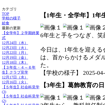
カテゴリ
TOP
【1年生・全学年】1年
学校の様子
給食
最新の更新
【全学年】２学期終業
6年生と手をつなぎ、笑
式
12月24日（水）
12月23日（火）
今日は、1年生を迎える
12月22日（月）
は、首からかけるメダ
12月19日（金）
12月18日（木）
た。
【３年生・４～６年
【学校の様子】 2025-04-24
生】クラブ見学
12月17日（水）
12月16日（火）
【3年生】葛飾教育の日
【５年生】社会科見学
(3)
【５年生】社会科見学
(2)