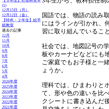
3年生から、教科担任制
【５年生】社会科見学
(1)
12月15日（月）
国語では、物語の読み
12月12日（金）
【特色・２年生】絵手
にはラインが引かれ、
紙教室
習に取り組んでいるこ
過去の記事
12月
11月
社会では、地図記号の
10月
9月
板やカーナビなどにも
8月
ご家庭でもお子様と一
7月
6月
ょうか。
5月
4月
2026年度
理科では、ひまわりと
2025年度
2024年度
て、形や色の違いを比
2023年度
クシートに書き込んだ
2022年度
2021年度