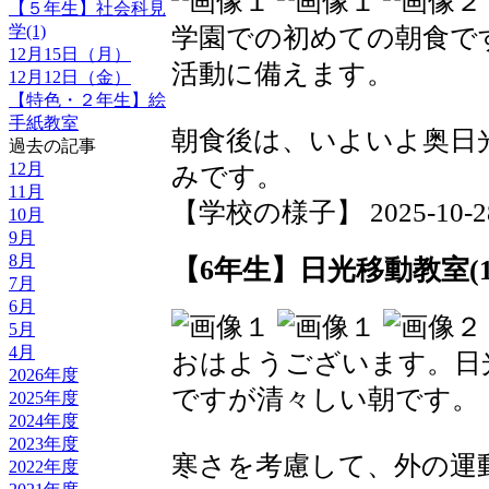
【５年生】社会科見
学(1)
学園での初めての朝食で
12月15日（月）
活動に備えます。
12月12日（金）
【特色・２年生】絵
手紙教室
朝食後は、いよいよ奥日
過去の記事
12月
みです。
11月
【学校の様子】 2025-10-28 0
10月
9月
8月
【6年生】日光移動教室(1
7月
6月
5月
4月
おはようございます。日光
2026年度
ですが清々しい朝です。
2025年度
2024年度
2023年度
寒さを考慮して、外の運
2022年度