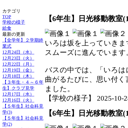
カテゴリ
【6年生】日光移動教室(1
TOP
学校の様子
給食
最新の更新
【全学年】２学期終
いろは坂を上っていきま
業式
スムーズに進んでいます
12月24日（水）
12月23日（火）
12月22日（月）
バスの中では、「いろは
12月19日（金）
12月18日（木）
曲がるたびに、思い付く
【３年生・４～６年
ました。
生】クラブ見学
12月17日（水）
【学校の様子】 2025-10-28 0
12月16日（火）
【５年生】社会科見
【6年生】日光移動教室(1
学(3)
【５年生】社会科見
学(2)