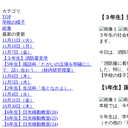
カテゴリ
【３年生】
TOP
学校の様子
給食
最新の更新
３年生の社会
11月11日（火）
ます。
11月10日（月）
11月7日（金）
今日は、消防
【３年生】消防署見学
「消防服に着
【5年生】国語科「たがいの立場を明確にし
した。特に、
て、話し合おう」（校内研究授業）
【学校の様子】 202
11月6日（木）
11月5日（水）
【5年生】
【2年生】生活科「虫となかよし」
11月4日（火）
10月31日（金）
本校では、今
10月30日（木）
【6年生】日光移動教室(26)
５年生は、学
【6年生】日光移動教室(25)
（その他の「
【6年生】日光移動教室(24)