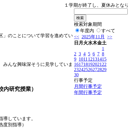
１学期が終了し、夏休みとなります
検索対象期間
年度内
すべて
区」のことについて学習を進めてい
<<
2025年11月
>>
日
月
火
水
木
金
土
1
2
3
4
5
6
7
8
9
10
11
12
13
14
15
16
17
18
19
20
21
22
、みんな興味深そうに見学していま
23
24
25
26
27
28
29
30
行事予定
月間行事予定
校内研究授業）
年間行事予定
指導しています。
熟度別指導）