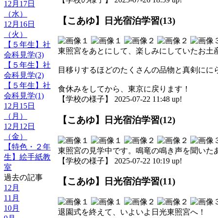
12月17日
（水）
【こあゆ】日光宿泊学習(13)
12月16日
（火）
【５年生】社
東照宮をあとにして、楽しみにしていたお土
会科見学(3)
【５年生】社
目移りするほどのたくさんの品物と真剣にに
会科見学(2)
【５年生】社
食休みをしてから、東京に戻ります！
会科見学(1)
【学校の様子】 2025-07-22 11:48 up!
12月15日
（月）
【こあゆ】日光宿泊学習(12)
12月12日
（金）
【特色・２年
東照宮の見学中です。鳴竜の鳴き声を聞いた
生】絵手紙教
【学校の様子】 2025-07-22 10:19 up!
室
過去の記事
【こあゆ】日光宿泊学習(11)
12月
11月
10月
退園式を終えて、いよいよ日光東照宮へ！