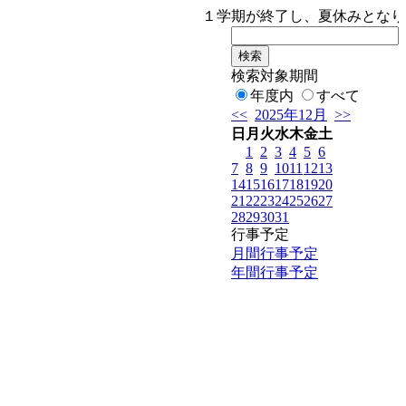
１学期が終了し、夏休みとなります
検索対象期間
年度内
すべて
<<
2025年12月
>>
日
月
火
水
木
金
土
1
2
3
4
5
6
7
8
9
10
11
12
13
14
15
16
17
18
19
20
21
22
23
24
25
26
27
28
29
30
31
行事予定
月間行事予定
年間行事予定