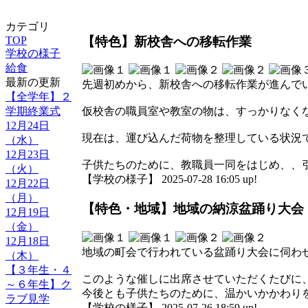
カテゴリ
【特色】新校舎への移転作業
TOP
学校の様子
給食
最新の更新
先週初めから、新校舎への移転作業が進んで
【全学年】２
学期終業式
仮校舎の職員室や教室の物は、すっかりなく
12月24日
現在は、運び込んだ荷物を整理している状況
（水）
12月23日
子供たちのために、教職員一同をはじめ、、
（火）
【学校の様子】 2025-07-28 16:05 up!
12月22日
（月）
【特色・地域】地域の納涼盆踊り大会
12月19日
（金）
12月18日
地域の町会で行われている盆踊り大会に伺わ
（木）
【３年生・４
このような催しに出席させていただくたびに
～６年生】ク
今後とも子供たちのために、温かいかかわり
ラブ見学
【学校の様子】 2025-07-26 18:59 up!