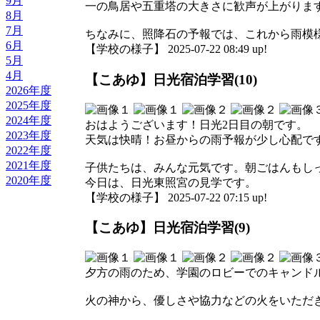
9月
一の鳥居や五重塔の大きさに歓声が上がりま
8月
7月
ちなみに、照降石の予報では、これから雨模
6月
【学校の様子】 2025-07-22 08:49 up!
5月
4月
【こあゆ】日光宿泊学習(10)
2026年度
2025年度
2024年度
おはようございます！日光2日目の朝です。
2023年度
天気は快晴！お昼からの雨予報が少し心配で
2022年度
2021年度
子供たちは、みんな元気です。朝ごはんもし
2020年度
今日は、日光東照宮の見学です。
【学校の様子】 2025-07-22 07:15 up!
【こあゆ】日光宿泊学習(9)
夕方の雨のため、学園のロビーでのキャンド
火の神から、優しさや協力などの火をいただ