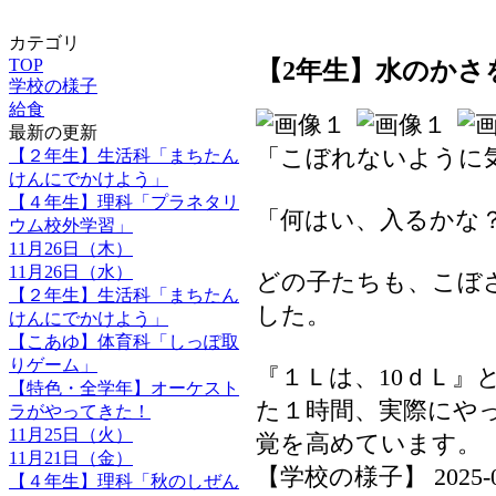
カテゴリ
TOP
【2年生】水のかさ
学校の様子
給食
最新の更新
「こぼれないように
【２年生】生活科「まちたん
けんにでかけよう」
【４年生】理科「プラネタリ
「何はい、入るかな
ウム校外学習」
11月26日（木）
11月26日（水）
どの子たちも、こぼ
【２年生】生活科「まちたん
した。
けんにでかけよう」
【こあゆ】体育科「しっぽ取
りゲーム」
『１Ｌは、10ｄＬ』
【特色・全学年】オーケスト
た１時間、実際にや
ラがやってきた！
11月25日（火）
覚を高めています。
11月21日（金）
【学校の様子】 2025-06-3
【４年生】理科「秋のしぜん