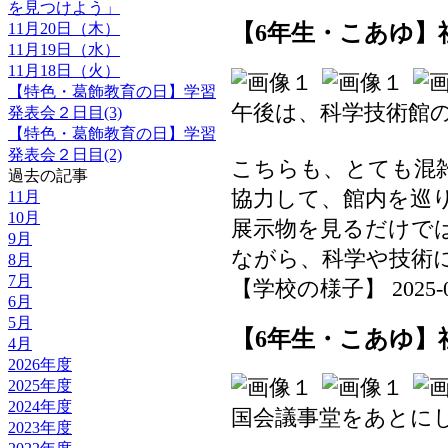
を見つけよう」
11月20日（木）
【6年生・こあゆ】
11月19日（水）
11月18日（火）
【特色・葛飾教育の日】学習
午後は、科学技術館
発表会２日目(3)
【特色・葛飾教育の日】学習
発表会２日目(2)
こちらも、とても混
過去の記事
協力して、館内を巡
11月
10月
展示物を見るだけで
9月
ながら、科学や技術
8月
7月
【学校の様子】 2025-06-2
6月
5月
【6年生・こあゆ】
4月
2026年度
2025年度
2024年度
国会議事堂をあとに
2023年度