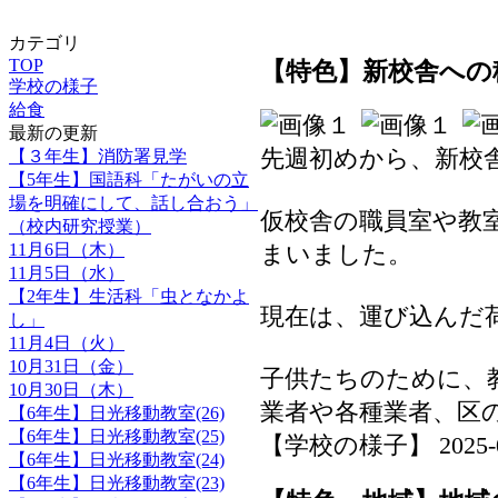
カテゴリ
TOP
【特色】新校舎への
学校の様子
給食
最新の更新
先週初めから、新校
【３年生】消防署見学
【5年生】国語科「たがいの立
場を明確にして、話し合おう」
仮校舎の職員室や教
（校内研究授業）
11月6日（木）
まいました。
11月5日（水）
【2年生】生活科「虫となかよ
現在は、運び込んだ
し」
11月4日（火）
10月31日（金）
子供たちのために、
10月30日（木）
業者や各種業者、区
【6年生】日光移動教室(26)
【6年生】日光移動教室(25)
【学校の様子】 2025-07-
【6年生】日光移動教室(24)
【6年生】日光移動教室(23)