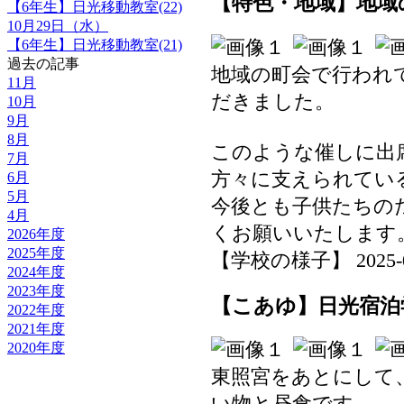
【特色・地域】地域
【6年生】日光移動教室(22)
10月29日（水）
【6年生】日光移動教室(21)
過去の記事
地域の町会で行われ
11月
だきました。
10月
9月
8月
このような催しに出
7月
方々に支えられてい
6月
5月
今後とも子供たちの
4月
くお願いいたします
2026年度
2025年度
【学校の様子】 2025-07-
2024年度
2023年度
【こあゆ】日光宿泊学
2022年度
2021年度
2020年度
東照宮をあとにして
い物と昼食です。