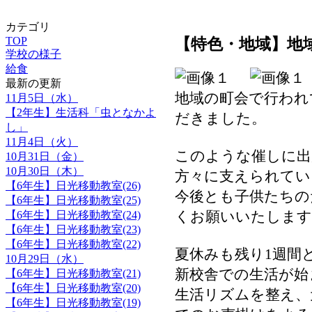
カテゴリ
TOP
【特色・地域】地
学校の様子
給食
最新の更新
地域の町会で行われ
11月5日（水）
【2年生】生活科「虫となかよ
だきました。
し」
11月4日（火）
このような催しに出
10月31日（金）
10月30日（木）
方々に支えられてい
【6年生】日光移動教室(26)
今後とも子供たちの
【6年生】日光移動教室(25)
くお願いいたします
【6年生】日光移動教室(24)
【6年生】日光移動教室(23)
【6年生】日光移動教室(22)
夏休みも残り1週間
10月29日（水）
新校舎での生活が始
【6年生】日光移動教室(21)
【6年生】日光移動教室(20)
生活リズムを整え、
【6年生】日光移動教室(19)