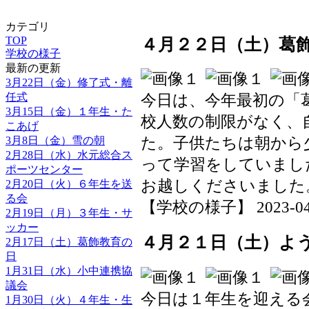
カテゴリ
TOP
４月２２日（土）葛
学校の様子
最新の更新
3月22日（金）修了式・離
任式
今日は、今年最初の「
3月15日（金）１年生・た
校人数の制限がなく、
こあげ
た。子供たちは朝から
3月8日（金）雪の朝
2月28日（水）水元総合ス
って学習をしていまし
ポーツセンター
お越しくださいました
2月20日（火）６年生を送
る会
【学校の様子】 2023-04-22
2月19日（月）３年生・サ
ッカー
４月２１日（土）よ
2月17日（土）葛飾教育の
日
1月31日（水）小中連携協
議会
今日は１年生を迎える
1月30日（火）４年生・生