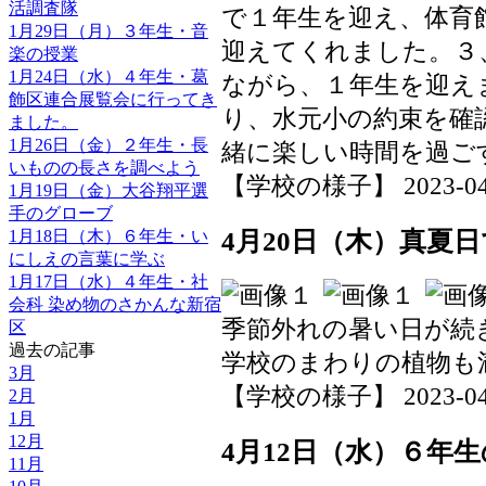
活調査隊
で１年生を迎え、体育
1月29日（月）３年生・音
迎えてくれました。３
楽の授業
1月24日（水）４年生・葛
ながら、１年生を迎え
飾区連合展覧会に行ってき
り、水元小の約束を確
ました。
1月26日（金）２年生・長
緒に楽しい時間を過ご
いものの長さを調べよう
【学校の様子】 2023-04-22
1月19日（金）大谷翔平選
手のグローブ
4月20日（木）真夏
1月18日（木）６年生・い
にしえの言葉に学ぶ
1月17日（水）４年生・社
会科 染め物のさかんな新宿
季節外れの暑い日が続
区
過去の記事
学校のまわりの植物も
3月
【学校の様子】 2023-04-22
2月
1月
12月
4月12日（水）６年
11月