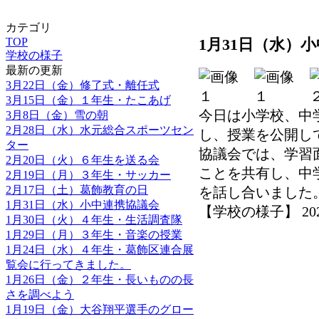
カテゴリ
TOP
1月31日（水）
学校の様子
最新の更新
3月22日（金）修了式・離任式
3月15日（金）１年生・たこあげ
今日は小学校、中
3月8日（金）雪の朝
2月28日（水）水元総合スポーツセン
し、授業を公開し
ター
協議会では、学習
2月20日（火）６年生を送る会
ことを共有し、中
2月19日（月）３年生・サッカー
2月17日（土）葛飾教育の日
を話し合いました
1月31日（水）小中連携協議会
【学校の様子】 2024-0
1月30日（火）４年生・生活調査隊
1月29日（月）３年生・音楽の授業
1月24日（水）４年生・葛飾区連合展
覧会に行ってきました。
1月26日（金）２年生・長いものの長
さを調べよう
1月19日（金）大谷翔平選手のグロー