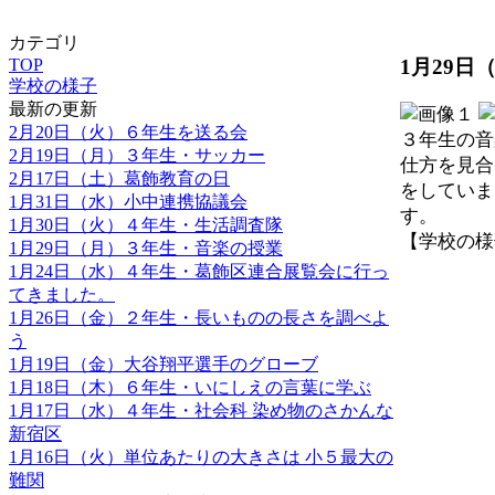
カテゴリ
1月29
TOP
学校の様子
最新の更新
2月20日（火）６年生を送る会
３年生の音
2月19日（月）３年生・サッカー
仕方を見合
2月17日（土）葛飾教育の日
をしていま
1月31日（水）小中連携協議会
す。
1月30日（火）４年生・生活調査隊
【学校の様子】 
1月29日（月）３年生・音楽の授業
1月24日（水）４年生・葛飾区連合展覧会に行っ
てきました。
1月26日（金）２年生・長いものの長さを調べよ
う
1月19日（金）大谷翔平選手のグローブ
1月18日（木）６年生・いにしえの言葉に学ぶ
1月17日（水）４年生・社会科 染め物のさかんな
新宿区
1月16日（火）単位あたりの大きさは 小５最大の
難関