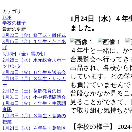
カテゴリ
1月24日（水）４
TOP
学校の様子
ました。
最新の更新
3月22日（金）修了式・離任式
3月15日（金）１年生・たこあ
げ
４年生と一緒に、か
3月8日（金）雪の朝
合展覧会へ行ってき
2月28日（水）水元総合スポー
ツセンター
出品され、各校から
2月20日（火）６年生を送る会
しています。どの学
2月19日（月）３年生・サッカ
も負けていませんで
ー
2月17日（土）葛飾教育の日
普段なかなか見るこ
1月31日（水）小中連携協議会
見ることができて、
1月30日（火）４年生・生活調
で取り組む気持ちが
査隊
1月29日（月）３年生・音楽の
授業
【学校の様子】 2024-01-
1月24日（水）４年生・葛飾区