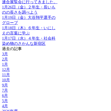
連合展覧会に行ってきました。
1月26日（金）２年生・長いも
のの長さを調べよう
1月19日（金）大谷翔平選手の
グローブ
1月18日（木）６年生・いにし
えの言葉に学ぶ
1月17日（水）４年生・社会科
染め物のさかんな新宿区
過去の記事
3月
2月
1月
12月
11月
10月
9月
7月
6月
5月
4月