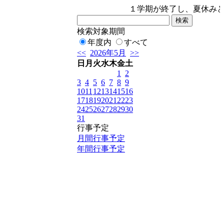
１学期が終了し、夏休みと
検索対象期間
年度内
すべて
<<
2026年5月
>>
日
月
火
水
木
金
土
1
2
。
3
4
5
6
7
8
9
10
11
12
13
14
15
16
17
18
19
20
21
22
23
24
25
26
27
28
29
30
31
行事予定
月間行事予定
年間行事予定