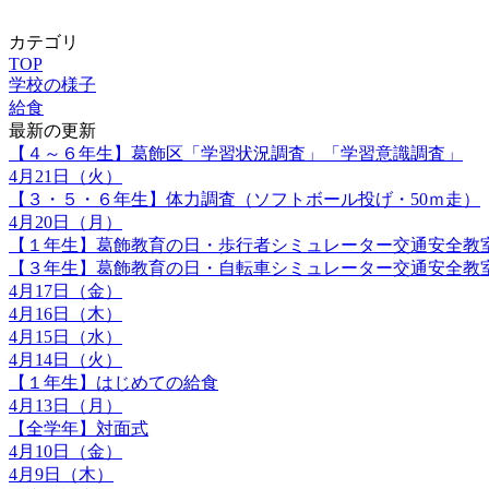
カテゴリ
TOP
学校の様子
給食
最新の更新
【４～６年生】葛飾区「学習状況調査」「学習意識調査」
4月21日（火）
【３・５・６年生】体力調査（ソフトボール投げ・50ｍ走）
4月20日（月）
【１年生】葛飾教育の日・歩行者シミュレーター交通安全教
【３年生】葛飾教育の日・自転車シミュレーター交通安全教
4月17日（金）
4月16日（木）
4月15日（水）
4月14日（火）
【１年生】はじめての給食
4月13日（月）
【全学年】対面式
4月10日（金）
4月9日（木）