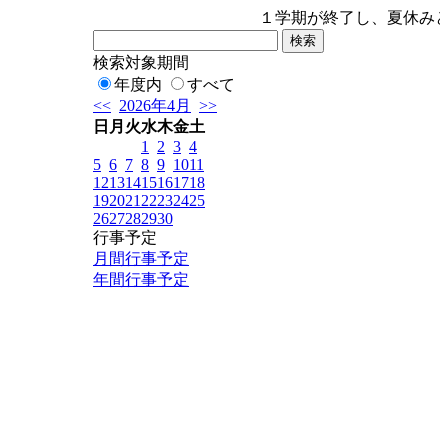
１学期が終了し、夏休みと
検索対象期間
年度内
すべて
<<
2026年4月
>>
日
月
火
水
木
金
土
1
2
3
4
5
6
7
8
9
10
11
12
13
14
15
16
17
18
19
20
21
22
23
24
25
26
27
28
29
30
行事予定
月間行事予定
年間行事予定