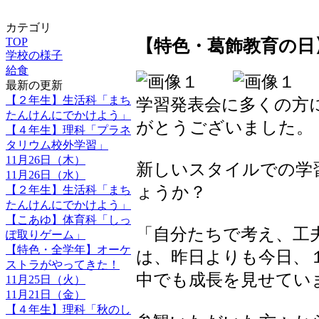
カテゴリ
TOP
【特色・葛飾教育の日】
学校の様子
給食
最新の更新
【２年生】生活科「まち
学習発表会に多くの方
たんけんにでかけよう」
がとうございました。
【４年生】理科「プラネ
タリウム校外学習」
11月26日（木）
新しいスタイルでの学
11月26日（水）
ょうか？
【２年生】生活科「まち
たんけんにでかけよう」
【こあゆ】体育科「しっ
「自分たちで考え、工
ぽ取りゲーム」
【特色・全学年】オーケ
は、昨日よりも今日、
ストラがやってきた！
中でも成長を見せてい
11月25日（火）
11月21日（金）
【４年生】理科「秋のし