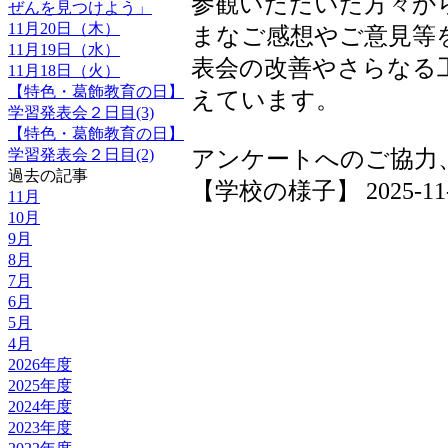
参観いただいた方々か
ぜんを見つけよう」
11月20日（木）
まなご感想やご意見等
11月19日（水）
表会の改善やさらなる
11月18日（火）
【特色・葛飾教育の日】
えています。
学習発表会２日目(3)
【特色・葛飾教育の日】
学習発表会２日目(2)
アンケートへのご協力
過去の記事
【学校の様子】 2025-11-15
11月
10月
9月
8月
7月
6月
5月
4月
2026年度
2025年度
2024年度
2023年度