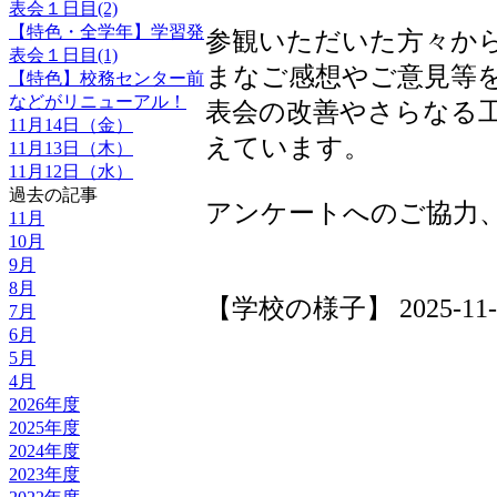
表会１日目(2)
【特色・全学年】学習発
参観いただいた方々か
表会１日目(1)
まなご感想やご意見等
【特色】校務センター前
などがリニューアル！
表会の改善やさらなる
11月14日（金）
えています。
11月13日（木）
11月12日（水）
過去の記事
アンケートへのご協力
11月
10月
9月
8月
【学校の様子】 2025-11-15 
7月
6月
5月
4月
2026年度
2025年度
2024年度
2023年度