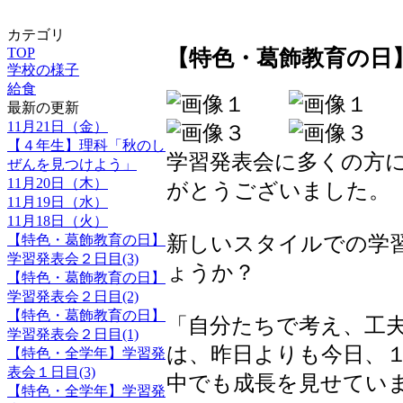
カテゴリ
【特色・葛飾教育の日】
TOP
学校の様子
給食
最新の更新
11月21日（金）
【４年生】理科「秋のし
学習発表会に多くの方
ぜんを見つけよう」
11月20日（木）
がとうございました。
11月19日（水）
11月18日（火）
【特色・葛飾教育の日】
新しいスタイルでの学
学習発表会２日目(3)
ょうか？
【特色・葛飾教育の日】
学習発表会２日目(2)
【特色・葛飾教育の日】
「自分たちで考え、工
学習発表会２日目(1)
は、昨日よりも今日、
【特色・全学年】学習発
表会１日目(3)
中でも成長を見せてい
【特色・全学年】学習発