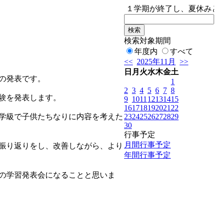
１学期が終了し、夏休みと
検索対象期間
年度内
すべて
<<
2025年11月
>>
日
月
火
水
木
金
土
の発表です。
1
2
3
4
5
6
7
8
験を発表します。
9
10
11
12
13
14
15
16
17
18
19
20
21
22
23
24
25
26
27
28
29
学級で子供たちなりに内容を考えた
30
行事予定
月間行事予定
振り返りをし、改善しながら、より
年間行事予定
の学習発表会になることと思いま