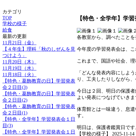
カテゴリ
【特色・全学年】学習発
TOP
学校の様子
給食
最新の更新
各教室から、調べたことを
11月21日（金）
【４年生】理科「秋のしぜんを見
今年度の学習発表会は、こ
つけよう」
これまで、国語や社会、理
11月20日（木）
11月19日（水）
「どんな発表内容にしよう
11月18日（火）
り、工夫したりしながら、
【特色・葛飾教育の日】学習発表
会２日目(3)
今日は２回、明日の保護者
【特色・葛飾教育の日】学習発表
よい発表につなげていきま
会２日目(2)
【特色・葛飾教育の日】学習発表
体育館とは一味違う、息遣
会２日目(1)
す。
【特色・全学年】学習発表会１日
目(3)
明日は、保護者鑑賞日です
【特色・全学年】学習発表会１日
【学校の様子】 2025-11-14 13