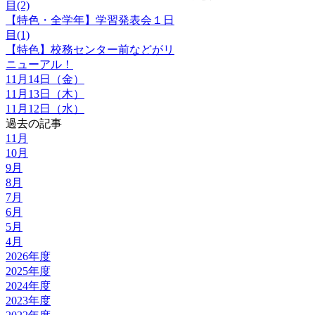
目(2)
【特色・全学年】学習発表会１日
目(1)
【特色】校務センター前などがリ
ニューアル！
11月14日（金）
11月13日（木）
11月12日（水）
過去の記事
11月
10月
9月
8月
7月
6月
5月
4月
2026年度
2025年度
2024年度
2023年度