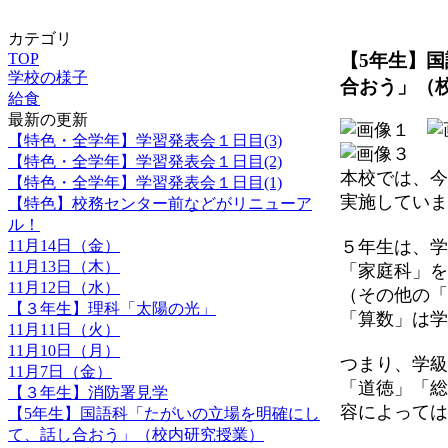
カテゴリ
【5年生】
TOP
学校の様子
合おう」（
給食
最新の更新
【特色・全学年】学習発表会１日目(3)
【特色・全学年】学習発表会１日目(2)
本校では、今
【特色・全学年】学習発表会１日目(1)
実施していま
【特色】校務センター前などがリニューア
ル！
11月14日（金）
５年生は、学
11月13日（木）
「家庭科」を
11月12日（水）
（その他の「
【３年生】理科「太陽の光」
「算数」は学
11月11日（火）
11月10日（月）
つまり、学級
11月7日（金）
「道徳」「総
【３年生】消防署見学
容によっては
【5年生】国語科「たがいの立場を明確にし
て、話し合おう」（校内研究授業）