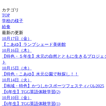
カテゴリ
TOP
学校の様子
給食
最新の更新
10月17日（金）
【こあゆ】ランプシェード美術館
10月16日（木）
【特色・５年生】水元の自然とともに生きるプロジェ
ト
10月15日（水）
【特色・こあゆ】水元公園で秋探し！！
10月14日（火）
【地域・特色】かつしかスポーツフェスティバル2025
【6年生】TGG英語体験学習(2)
10月10日（金）
【6年生】TGG英語体験学習(1)