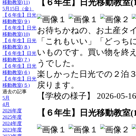
【６年生】日光移動教室(1
移動教室(11)
5月15日（金）
【６年生】日光
移動教室(９)
【６年生】日光
お待ちかねの、お土産タ
移動教室(10)
「これもいい」「どっち
【６年生】日光
移動教室(８)
いものです。買い物を終
【６年生】日光
移動教室(７)
うでした。
【６年生】日光
楽しかった日光での２泊
移動教室(６)
【６年生】日光
戻ります。
移動教室(５)
過去の記事
【学校の様子】 2026-05-16 1
5月
4月
【６年生】日光移動教室(1
2026年度
2025年度
2024年度
2023年度