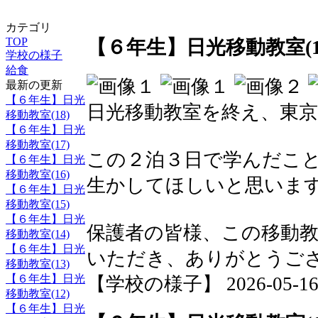
カテゴリ
TOP
【６年生】日光移動教室(1
学校の様子
給食
最新の更新
【６年生】日光
日光移動教室を終え、東
移動教室(18)
【６年生】日光
移動教室(17)
この２泊３日で学んだこ
【６年生】日光
移動教室(16)
生かしてほしいと思いま
【６年生】日光
移動教室(15)
【６年生】日光
保護者の皆様、この移動
移動教室(14)
【６年生】日光
いただき、ありがとうご
移動教室(13)
【６年生】日光
【学校の様子】 2026-05-16 1
移動教室(12)
【６年生】日光