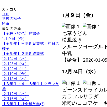
カテゴリ
TOP
1月９日（金）
学校の様子
給食
最新の更新
七草うどん
【全校・特色】席書会
1月９日（金）
松風焼き
【全学年】三学期始業式・初日の
フルーツヨーグル
様子
牛乳
【全学年】２学期終業式
12月24日（水）
【給食】 2026-01-09 
12月23日（火）
12月22日（月）
12月24日（水）
12月19日（金）
12月18日（木）
【３年生・４～６年生】クラブ見
学
ビーンズドライカ
12月17日（水）
カラフルサラダ
12月16日（火）
米粉のココアケー
【５年生】社会科見学(3)