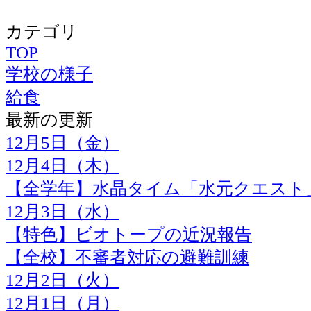
カテゴリ
TOP
学校の様子
給食
最新の更新
12月5日（金）
12月4日（木）
【全学年】水晶タイム「水元クエスト
12月3日（水）
【特色】ビオトープの近況報告
【全校】不審者対応の避難訓練
12月2日（火）
12月1日（月）