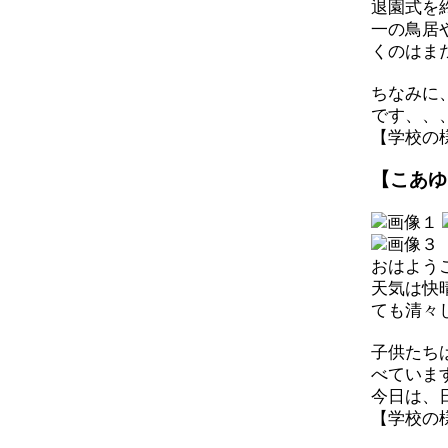
退園式を
一の鳥居
くのはま
ちなみに
です、、
【学校の様子】
【こあゆ
おはよう
天気は快
ても清々
子供たち
べていま
今日は、
【学校の様子】