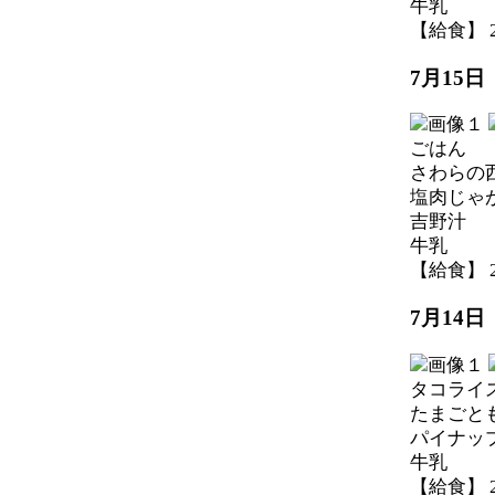
牛乳
【給食】 202
7月15
ごはん
さわらの
塩肉じゃ
吉野汁
牛乳
【給食】 202
7月14
タコライ
たまごと
パイナッ
牛乳
【給食】 202