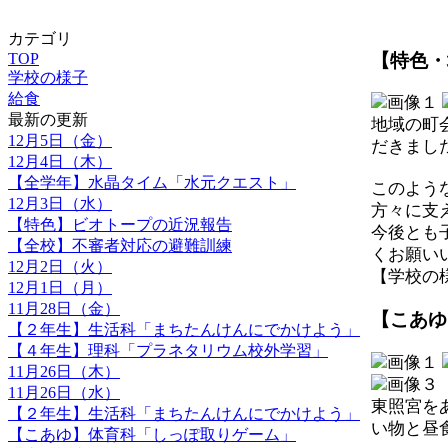
カテゴリ
【特色・
TOP
学校の様子
給食
最新の更新
地域の町
12月5日（金）
だきまし
12月4日（木）
【全学年】水晶タイム「水元クエスト」
このよう
12月3日（水）
方々に支
【特色】ビオトープの近況報告
今後とも
【全校】不審者対応の避難訓練
くお願い
12月2日（火）
【学校の様子】
12月1日（月）
11月28日（金）
【こあゆ
【２年生】生活科「まちたんけんにでかけよう」
【４年生】理科「プラネタリウム校外学習」
11月26日（木）
11月26日（水）
東照宮を
【２年生】生活科「まちたんけんにでかけよう」
い物と昼
【こあゆ】体育科「しっぽ取りゲーム」