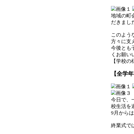
地域の町
だきまし
このよう
方々に支
今後とも
くお願い
【学校の様子】
【全学年
今日で、
校生活を
9月から
終業式で