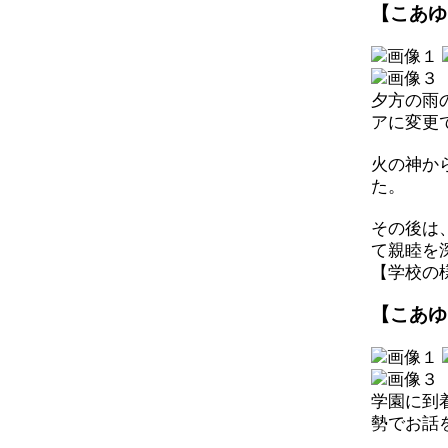
【こあゆ
夕方の雨
アに変更
火の神か
た。
その後は
て親睦を
【学校の様子】
【こあゆ
学園に到
勢でお話