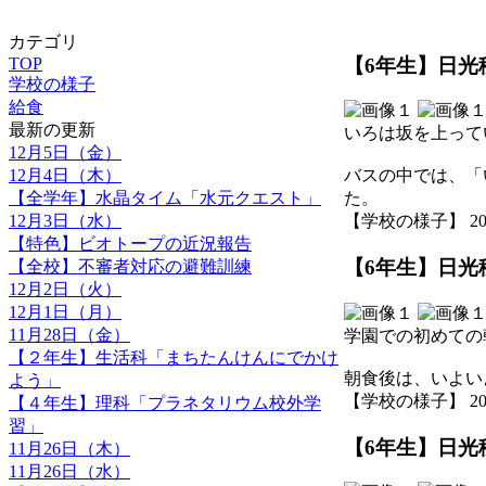
カテゴリ
【6年生】日光移
TOP
学校の様子
給食
最新の更新
いろは坂を上って
12月5日（金）
12月4日（木）
バスの中では、「
【全学年】水晶タイム「水元クエスト」
た。
12月3日（水）
【学校の様子】 2025-1
【特色】ビオトープの近況報告
【6年生】日光移
【全校】不審者対応の避難訓練
12月2日（火）
12月1日（月）
11月28日（金）
学園での初めての
【２年生】生活科「まちたんけんにでかけ
朝食後は、いよい
よう」
【学校の様子】 2025-1
【４年生】理科「プラネタリウム校外学
習」
【6年生】日光移
11月26日（木）
11月26日（水）