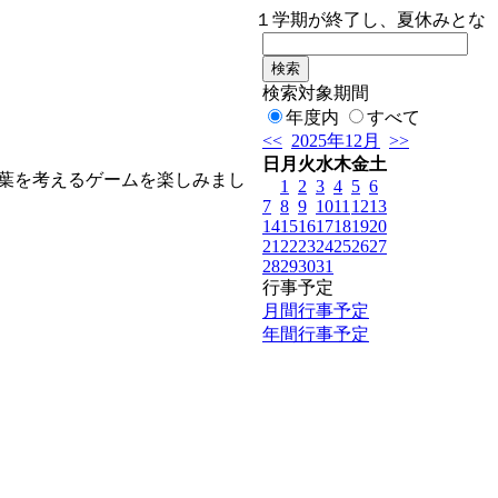
１学期が終了し、夏休みとなりま
検索対象期間
年度内
すべて
<<
2025年12月
>>
日
月
火
水
木
金
土
葉を考えるゲームを楽しみまし
1
2
3
4
5
6
7
8
9
10
11
12
13
14
15
16
17
18
19
20
21
22
23
24
25
26
27
28
29
30
31
行事予定
月間行事予定
年間行事予定