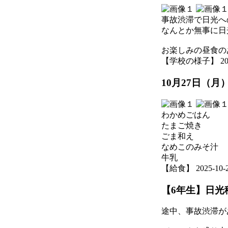
事故渋滞で日光へ
なんとか無事に日
お楽しみの昼食の
【学校の様子】 2025-1
10月27日（月
わかめごはん
たまご焼き
ごま和え
なめこのみそ汁
牛乳
【給食】 2025-10-27
【6年生】日光移
途中、事故渋滞が