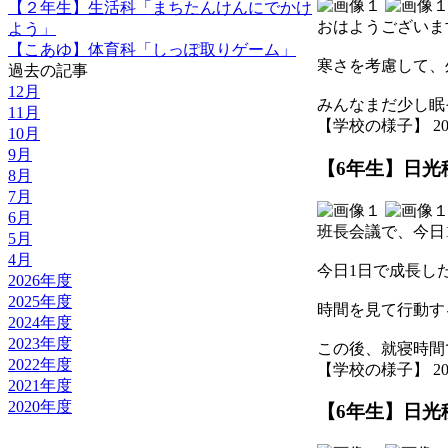
【２年生】生活科「まちたんけんにでかけ
おはようございま
よう」
【こあゆ】体育科「しっぽ取りゲーム」
寒さを考慮して、
過去の記事
12月
みんなまだ少し眠
11月
【学校の様子】 2025-1
10月
9月
【6年生】日光移
8月
7月
6月
班長会議で、今日
5月
4月
今日1日で成長し
2026年度
2025年度
時間を見て行動す
2024年度
2023年度
この後、就寝時間
2022年度
【学校の様子】 2025-1
2021年度
2020年度
【6年生】日光移