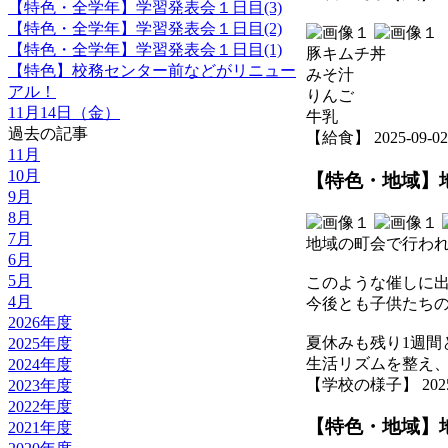
【特色・全学年】学習発表会１日目(3)
【特色・全学年】学習発表会１日目(2)
【特色・全学年】学習発表会１日目(1)
豚キムチ丼
【特色】校務センター前などがリニュー
みそ汁
アル！
りんご
11月14日（金）
牛乳
過去の記事
【給食】 2025-09-02 1
11月
10月
【特色・地域】
9月
8月
7月
地域の町会で行わ
6月
5月
このような催しに
4月
今後とも子供たち
2026年度
夏休みも残り1週間
2025年度
生活リズムを整え
2024年度
【学校の様子】 2025-08
2023年度
2022年度
【特色・地域】
2021年度