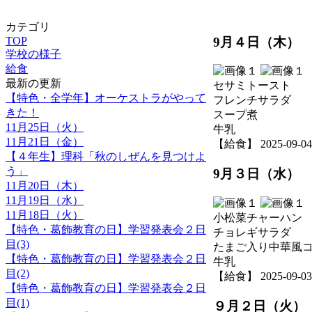
カテゴリ
9月４日（木）
TOP
学校の様子
給食
最新の更新
セサミトースト
【特色・全学年】オーケストラがやって
フレンチサラダ
きた！
スープ煮
11月25日（火）
牛乳
11月21日（金）
【給食】 2025-09-04 1
【４年生】理科「秋のしぜんを見つけよ
う」
9月３日（水）
11月20日（木）
11月19日（水）
11月18日（火）
小松菜チャーハン
【特色・葛飾教育の日】学習発表会２日
チョレギサラダ
目(3)
たまご入り中華風
【特色・葛飾教育の日】学習発表会２日
牛乳
目(2)
【給食】 2025-09-03 1
【特色・葛飾教育の日】学習発表会２日
目(1)
９月２日（火）