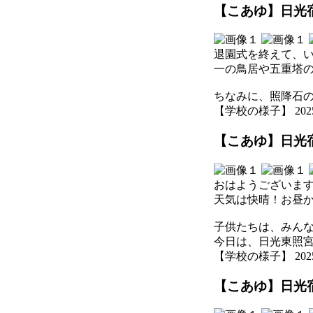
【こあゆ】日光宿
退園式を終えて、
一の鳥居や五重塔
ちなみに、照降石
【学校の様子】 2025-07
【こあゆ】日光宿
おはようございます
天気は快晴！お昼
子供たちは、みん
今日は、日光東照
【学校の様子】 2025-07
【こあゆ】日光宿