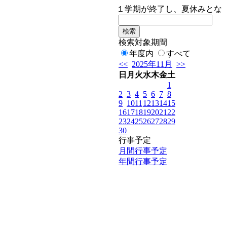
１学期が終了し、夏休みとなりま
検索対象期間
年度内
すべて
<<
2025年11月
>>
日
月
火
水
木
金
土
1
2
3
4
5
6
7
8
9
10
11
12
13
14
15
16
17
18
19
20
21
22
23
24
25
26
27
28
29
30
行事予定
月間行事予定
年間行事予定