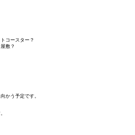
ットコースター？
け屋敷？
に向かう予定です。
す。