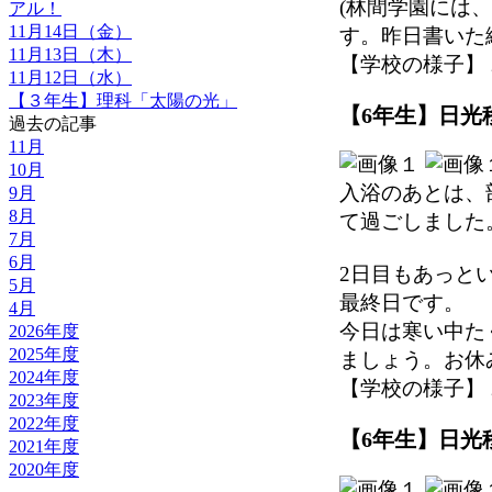
(林間学園には
アル！
11月14日（金）
す。昨日書いた
11月13日（木）
【学校の様子】 2025
11月12日（水）
【３年生】理科「太陽の光」
【6年生】日光移
過去の記事
11月
10月
入浴のあとは、
9月
8月
て過ごしました
7月
6月
2日目もあっと
5月
最終日です。
4月
今日は寒い中た
2026年度
2025年度
ましょう。お休
2024年度
【学校の様子】 2025
2023年度
2022年度
【6年生】日光移
2021年度
2020年度