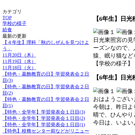
カテゴリ
TOP
【6年生】日光移
学校の様子
給食
最新の更新
日光東照宮の見
【４年生】理科「秋のしぜんを見つけよ
ーズンなので、
う」
11月20日（木）
猿、眠り猫など
11月19日（水）
【学校の様子】 2025
11月18日（火）
【特色・葛飾教育の日】学習発表会２日
【6年生】日光移
目(3)
【特色・葛飾教育の日】学習発表会２日
目(2)
おはようござい
【特色・葛飾教育の日】学習発表会２日
目(1)
今朝は、昨日よ
【特色・全学年】学習発表会１日目(3)
晴で、ひんやり
【特色・全学年】学習発表会１日目(2)
今日は、いよい
【特色・全学年】学習発表会１日目(1)
【特色】校務センター前などがリニュー